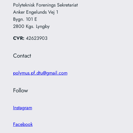
Polyteknisk Forenings Sekretariat
Anker Engelunds Vej 1
Bygn. 101 E
2800 Kgs. Lyngby
CVR:
42623903
Contact
polymus.pf.dtu@gmail.com
Follow
Instagram
Facebook